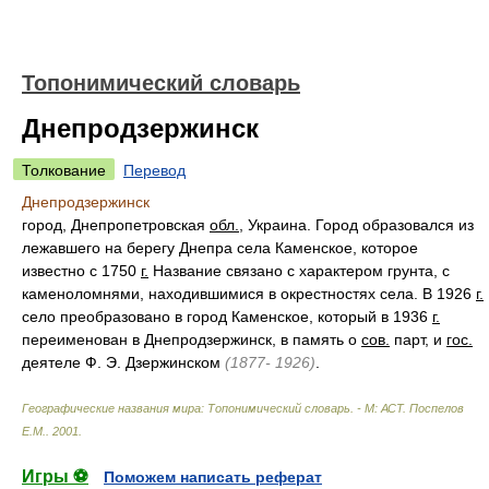
Топонимический словарь
Днепродзержинск
Толкование
Перевод
Днепродзержинск
город, Днепропетровская
обл.
, Украина. Город образовался из
лежавшего на берегу Днепра села Каменское, которое
известно с 1750
г.
Название связано с характером грунта, с
каменоломнями, находившимися в окрестностях села. В 1926
г.
село преобразовано в город Каменское, который в 1936
г.
переименован в Днепродзержинск, в память о
сов.
парт, и
гос.
деятеле Ф. Э. Дзержинском
(1877- 1926)
.
Географические названия мира: Топонимический словарь. - М: АСТ
.
Поспелов
Е.М.
.
2001
.
Игры ⚽
Поможем написать реферат