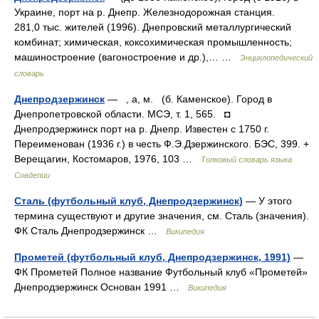
Украине, порт на р. Днепр. Железнодорожная станция.
281,0 тыс. жителей (1996). Днепровский металлургический
комбинат; химическая, коксохимическая промышленность;
машиностроение (вагоностроение и др.),… …
Энциклопедический
словарь
Днепродзержинск
— , а, м. (б. Каменское). Город в
Днепропетровской области. МСЭ, т. 1, 565. ◘
Днепродзержинск порт на р. Днепр. Известен с 1750 г.
Переименован (1936 г.) в честь Ф.Э.Дзержинского. БЭС, 399. +
Верещагин, Костомаров, 1976, 103 …
Толковый словарь языка
Совдепии
Сталь (футбольный клуб, Днепродзержинск)
— У этого
термина существуют и другие значения, см. Сталь (значения).
ФК Сталь Днепродзержинск …
Википедия
Прометей (футбольный клуб, Днепродзержинск, 1991)
—
ФК Прометей Полное название Футбольный клуб «Прометей»
Днепродзержинск Основан 1991 …
Википедия